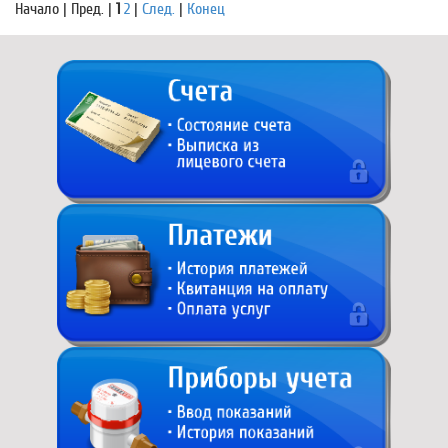
Начало | Пред. |
1
2
|
След.
|
Конец