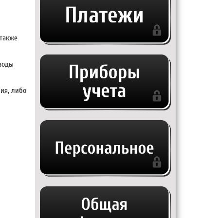
 также
 воды
ия, либо