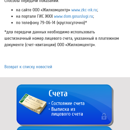
Способы передачи показаний:
на сайте ООО «Жилкомцентр»
www.zkc-nk.ru
;
на портале ГИС ЖКХ
www.dom.gosuslugi.ru
;
по телефону 79-06-14 (круглосуточно)*
*для передачи данных необходимо использовать
шестизначный номер лицевого счета, указанный в платежном
документе (счет-квитанции) ООО «Жилкомцентр».
Возврат к списку новостей